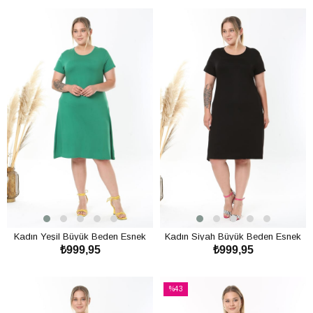
Kadın Yeşil Büyük Beden Esnek
Kadın Siyah Büyük Beden Esnek
₺999,95
₺999,95
Midi Elbise
Midi Elbise
SEPETE EKLE
SEPETE EKLE
%43
İndirim