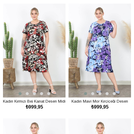
Kadın Kırmızı Bej Kanat Desen Midi
Kadın Mavi Mor Kırçiçeği Desen
₺999,95
₺999,95
Elbise
Midi Elbise
SEPETE EKLE
SEPETE EKLE