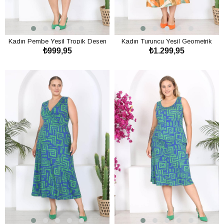
Kadın Pembe Yeşil Tropik Desen
Kadın Turuncu Yeşil Geometrik
₺999,95
₺1.299,95
Midi Elbise
Desen Kolsuz Kruvaze Yaka
Büyük Beden Maxi Elbise
SEPETE EKLE
SEPETE EKLE