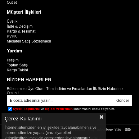
Outlet
Müşteri İlişkileri
Üyelik
İade & Değişim
Kargo & Teslimat
KVKK
Mesafeli Satış Sözleşmesi
Yardım
İletişim
Toptan Satış
Kargo Takibi
BİZDEN HABERLER
Bültenimize Üye Olun ! Tüm İndirim ve Fırsatlardan İlk Sizin Haberiniz
Olsun !
Gönder
Üyelik koşullarını
ve
kişisel verilerimin
korunmasını kabul ediyorum.
Çerez Kullanımı
İnternet sitemizden en iyi şekilde faydalanabilmeniz ve
internet sitemize yapacağınız ziyaretleri
kişiselleştirebilmek için çerezlerden faydalanıyoruz.
© 2025
mooixxl.com
- Tüm Hakları Saklıdır.