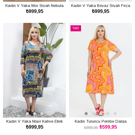
Kadın V Yaka Mor Siyah Nebula
Kadın V Yaka Beyaz Siyah Fırça
₺999,95
₺999,95
Desen Büyük Beden Esnek Elbise
Desen Büyük Beden Esnek Elbise
SEPETE EKLE
SEPETE EKLE
%40
İndirim
%40İndirim
Kadın V Yaka Mavi Kahve Etnik
Kadın Turuncu Pembe Dalga
₺999,95
₺599,95
Desen Büyük Beden Esnek Elbise
Desen Midi Elbise
₺999,95
SEPETE EKLE
SEPETE EKLE