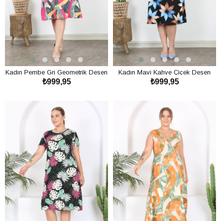
Kadın Pembe Gri Geometrik Desen
Kadın Mavi Kahve Çiçek Desen
₺999,95
₺999,95
Midi Elbise
Midi Elbise
SEPETE EKLE
SEPETE EKLE