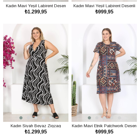
Kadın Mavi Yeşil Labirent Desen
Kadın Mavi Yeşil Labirent Desenli
₺1.299,95
₺999,95
Kolsuz Kruvaze Yaka Büyük
Askılı Büyük Beden Elbise
Beden Maxi Elbise
SEPETE EKLE
SEPETE EKLE
Kadın Siyah Beyaz Zigzag
Kadın Mavi Etnik Patchwork Desen
₺1.299,95
₺999,95
Puantiye Desen Kolsuz Kruvaze
Midi Elbise
Yaka Büyük Beden Maxi Elbise
SEPETE EKLE
SEPETE EKLE