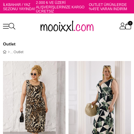
2.000 ₺ VE ÜZERİ
İLKBAHAR / YAZ
OUTLET ÜRÜNLERDE
ALIŞVERİŞLERİNİZE KARGO
SEZONU YAYINDA!
%45'E VARAN İNDİRİM
ÜCRETSİZ
0
Outlet
Outlet