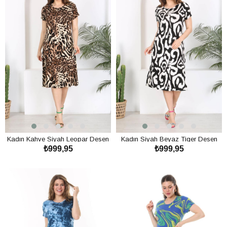
Kadın Kahve Siyah Leopar Desen
Kadın Siyah Beyaz Tiger Desen
₺999,95
₺999,95
Midi Elbise
Midi Elbise
SEPETE EKLE
SEPETE EKLE