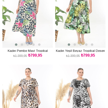
Kadın Pembe Mavi Tropikal
Kadın Yeşil Beyaz Tropikal Desen
₺799,95
₺799,95
Leopar Desen Fırfır Kol Kruvaze
Fırfır Kol Kruvaze Yaka Büyük
₺1.399,95
₺1.399,95
Yaka Büyük Beden Maxi Elbise
Beden Maxi Elbise
SEPETE EKLE
SEPETE EKLE