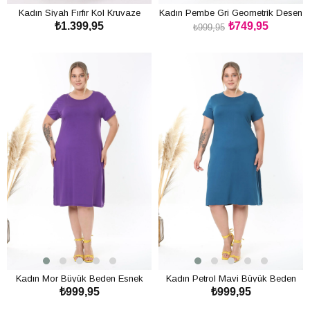
Kadın Siyah Fırfır Kol Kruvaze
Kadın Pembe Gri Geometrik Desen
₺1.399,95
₺749,95
Yaka Büyük Beden Esnek Maxi
Askılı Büyük Beden Elbise
₺999,95
Elbise
SEPETE EKLE
SEPETE EKLE
Kadın Mor Büyük Beden Esnek
Kadın Petrol Mavi Büyük Beden
₺999,95
₺999,95
Midi Elbise
Esnek Midi Elbise
SEPETE EKLE
SEPETE EKLE