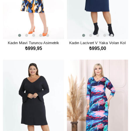
Kadın Mavi Turuncu Asimetrik
Kadın Lacivert V Yaka Volan Kol
₺999,95
₺995,00
Desen Midi Elbise
Büyük Beden Esnek Yün Viskon
Elbise
SEPETE EKLE
SEPETE EKLE