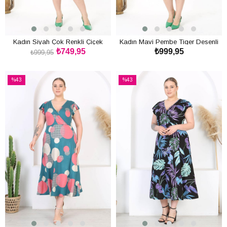
Kadın Siyah Çok Renkli Çiçek
Kadın Mavi Pembe Tiger Desenli
₺749,95
₺999,95
Desen Askılı Büyük Beden Elbise
Askılı Büyük Beden Elbise
₺999,95
SEPETE EKLE
SEPETE EKLE
%43
%43
İndirim
İndirim
%43İndirim
%43İndirim