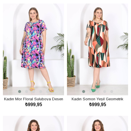
Kadın Mor Floral Suluboya Desen
Kadın Somon Yeşil Geometrik
₺999,95
₺999,95
Midi Elbise
Desen Midi Elbise
SEPETE EKLE
SEPETE EKLE