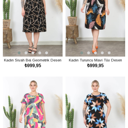
Kadın Siyah Bej Geometrik Desen
Kadın Turuncu Mavi Tüy Desen
₺999,95
₺999,95
Midi Elbise
Midi Elbise
SEPETE EKLE
SEPETE EKLE