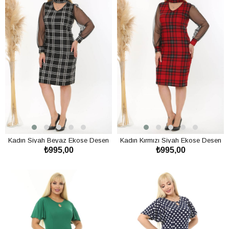
Kadın Siyah Beyaz Ekose Desen
Kadın Kırmızı Siyah Ekose Desen
₺995,00
₺995,00
Yaka Detay Tül Kol Büyük Beden
Yaka Detay Tül Kol Büyük Beden
Esnek Süet Elbise
Esnek Süet Elbise
SEPETE EKLE
SEPETE EKLE