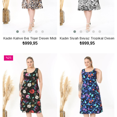
Kadın Kahve Bej Tiger Desen Midi
Kadın Siyah Beyaz Tropikal Desen
₺999,95
₺999,95
Elbise
Midi Elbise
SEPETE EKLE
SEPETE EKLE
%25
İndirim
%25İndirim