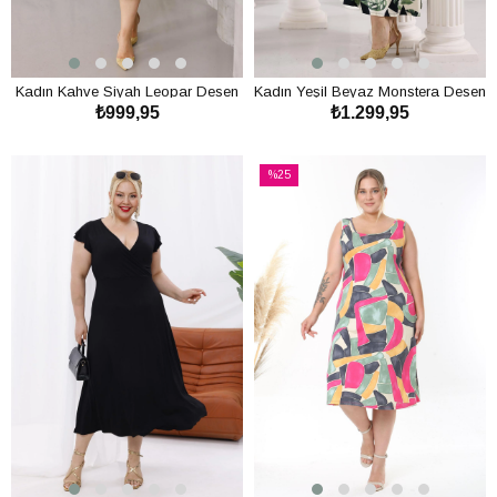
Kadın Kahve Siyah Leopar Desen
Kadın Yeşil Beyaz Monstera Desen
₺999,95
₺1.299,95
Askılı Büyük Beden Elbise
Kolsuz Kruvaze Yaka Büyük
Beden Maxi Elbise
SEPETE EKLE
SEPETE EKLE
%25
İndirim
%25İndirim