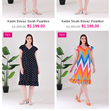
Kadın Beyaz Siyah Puantiye
Kadın Siyah Beyaz Puantiye
₺1.199,00
₺1.199,00
Desen Kol ve Etek Ucu Fırfırlı
Desen Kol ve Etek Ucu Fırfırlı
₺1.399,00
₺1.399,00
SEPETE EKLE
SEPETE EKLE
Büyük Beden Bürümcük Elbise
Büyük Beden Bürümcük Elbise
%14
%14
İndirim
İndirim
%14İndirim
%14İndirim