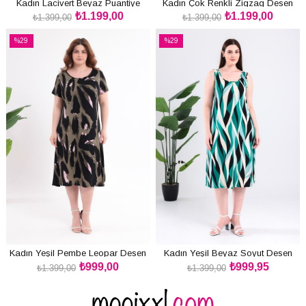
Kadın Lacivert Beyaz Puantiye
Kadın Çok Renkli Zigzag Desen
₺1.199,00
₺1.199,00
Desen Kol ve Etek Ucu Fırfırlı
Kol ve Etek Ucu Fırfırlı Büyük
₺1.399,00
₺1.399,00
SEPETE EKLE
SEPETE EKLE
Büyük Beden Bürümcük Elbise
Beden Bürümcük Elbise
%29
%29
İndirim
İndirim
%29İndirim
%29İndirim
Kadın Yeşil Pembe Leopar Desen
Kadın Yeşil Beyaz Soyut Desen
₺999,00
₺999,95
Büyük Beden Esnek Midi Elbise
Askılı Büyük Beden Elbise
₺1.399,00
₺1.399,00
SEPETE EKLE
SEPETE EKLE