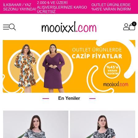
2.000 ₺ VE ÜZERİ
İLKBAHAR / YAZ
OUTLET ÜRÜNLERDE
ALIŞVERİŞLERİNİZE KARGO
SEZONU YAYINDA!
%45'E VARAN İNDİRİM
ÜCRETSİZ
0
En Yeniler