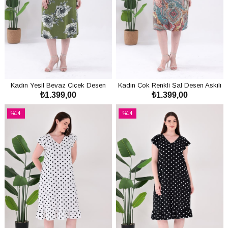
Kadın Yeşil Beyaz Çiçek Desen
Kadın Çok Renkli Şal Desen Askılı
₺1.399,00
₺1.399,00
Askılı Büyük Beden Elbise
Büyük Beden Elbise
SEPETE EKLE
SEPETE EKLE
%14
%14
İndirim
İndirim
%14İndirim
%14İndirim