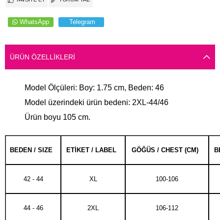
WhatsApp
Telegram
ÜRÜN ÖZELLIKLERI
Model Ölçüleri: Boy: 1.75 cm, Beden: 46
Model üzerindeki ürün bedeni: 2XL-44/46
Ürün boyu 105 cm.
BEDEN / SIZE
ETİKET / LABEL
GÖĞÜS / CHEST (CM)
B
42 - 44
XL
100-106
44 - 46
2XL
106-112