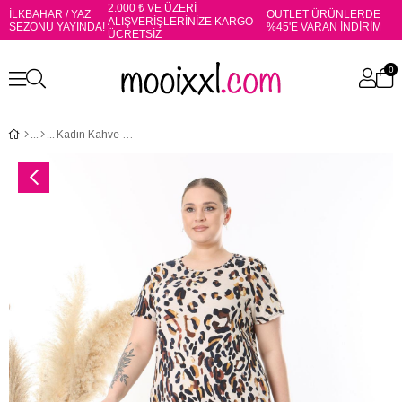
2.000 ₺ VE ÜZERİ
İLKBAHAR / YAZ
OUTLET ÜRÜNLERDE
ALIŞVERİŞLERİNİZE KARGO
SEZONU YAYINDA!
%45'E VARAN İNDİRİM
ÜCRETSİZ
0
Kadın Kahve Bej Tiger Desen Midi Elbise