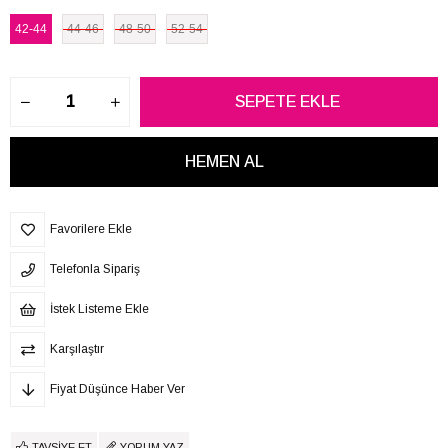
42-44
44-46
48-50
52-54
Favorilere Ekle
Telefonla Sipariş
İstek Listeme Ekle
Karşılaştır
Fiyat Düşünce Haber Ver
TAVSIYE ET
YORUM YAZ