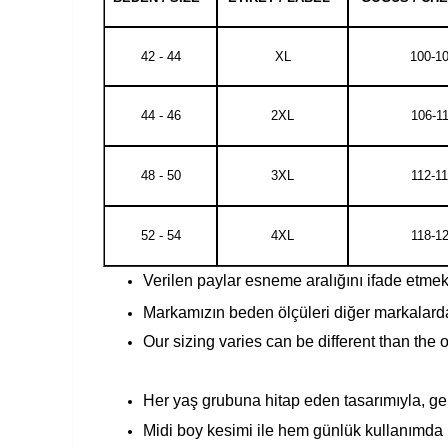
42 - 44
XL
100-1
44 - 46
2XL
106-1
48 - 50
3XL
112-1
52 - 54
4XL
118-1
Verilen paylar esneme aralığını ifade etmekte
Markamızın beden ölçüleri diğer markalarda
Our sizing varies can be different than the 
Her yaş grubuna hitap eden tasarımıyla, geni
Midi boy kesimi ile hem günlük kullanımda 