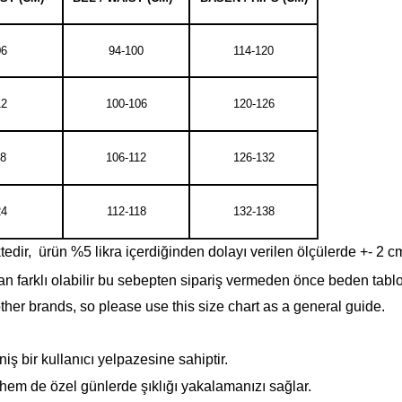
06
94-100
114-120
12
100-106
120-126
18
106-112
126-132
24
112-118
132-138
dir, ürün %5 likra içerdiğinden dolayı verilen ölçülerde +- 2 cm fa
n farklı olabilir bu sebepten sipariş vermeden önce beden tabl
other brands, so please use this size chart as a general guide.
ş bir kullanıcı yelpazesine sahiptir.
hem de özel günlerde şıklığı yakalamanızı sağlar.