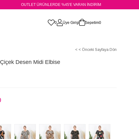
OUTLET ÜRÜNLERDE %45'E VARAN İNDİRİM
0
Üye Girişi
Sepetim
0
< < Önceki Sayfaya Dön
Çiçek Desen Midi Elbise
)