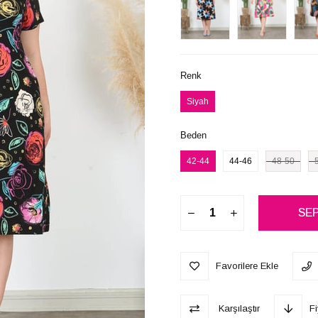
Renk
Siyah
Beden
42-44
44-46
48-50
Favorilere Ekle
Karşılaştır
F