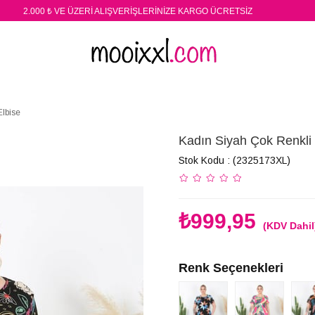
2.000 ₺ VE ÜZERİ ALIŞVERİŞLERİNİZE KARGO ÜCRETSİZ
Elbise
Kadın Siyah Çok Renkli 
Stok Kodu
(2325173XL)
₺999,95
(KDV Dahil
Renk Seçenekleri