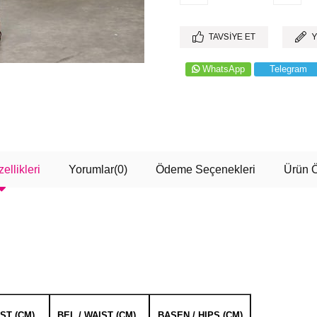
TAVSIYE ET
Y
WhatsApp
Telegram
ellikleri
Yorumlar
(0)
Ödeme Seçenekleri
Ürün Ö
EST (CM)
BEL / WAIST (CM)
BASEN / HIPS (CM)