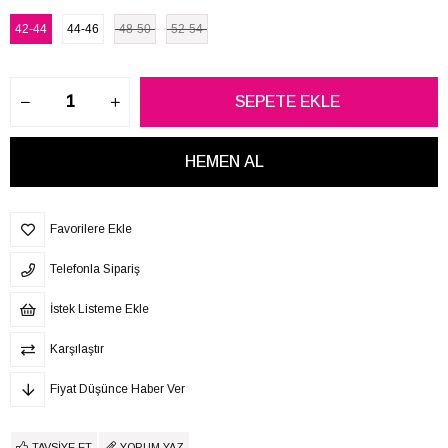
42-44
44-46
48-50
52-54
Favorilere Ekle
Telefonla Sipariş
İstek Listeme Ekle
Karşılaştır
Fiyat Düşünce Haber Ver
TAVSIYE ET
YORUM YAZ