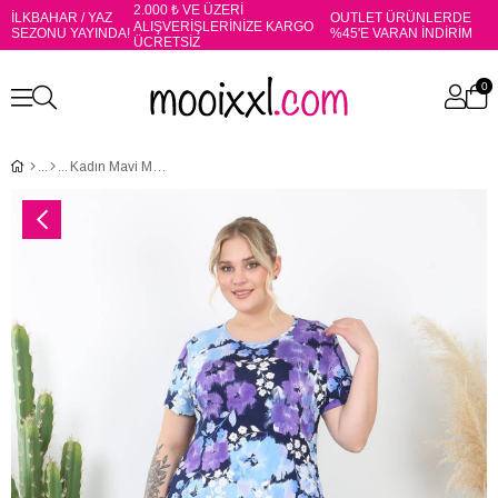
2.000 ₺ VE ÜZERİ
İLKBAHAR / YAZ
OUTLET ÜRÜNLERDE
ALIŞVERİŞLERİNİZE KARGO
SEZONU YAYINDA!
%45'E VARAN İNDİRİM
ÜCRETSİZ
0
Kadın Mavi Mor Kırçiçeği Desen Midi Elbise