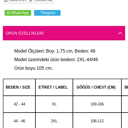
WhatsApp
Telegram
ÜRÜN ÖZELLIKLERI
Model Ölçüleri: Boy: 1.75 cm, Beden: 46
Model üzerindeki ürün bedeni: 2XL-44/46
Ürün boyu 105 cm.
BEDEN / SIZE
ETİKET / LABEL
GÖĞÜS / CHEST (CM)
B
42 - 44
XL
100-106
44 - 46
2XL
106-112