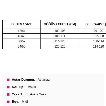
BEDEN / SIZE
GÖĞÜS / CHEST (CM)
BEL / WAIST 
42/44
100-106
94-100
46/48
108-114
102-108
50/52
114-120
108-114
54/56
120-126
114-120
Astar Durumu
Astarsız
Kol Tipi
Askılı
Yaka Tipi
Askılı Yaka
Boy
Midi