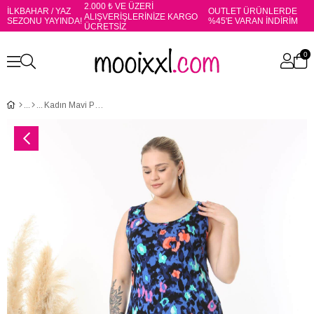
2.000 ₺ VE ÜZERİ
İLKBAHAR / YAZ
OUTLET ÜRÜNLERDE
ALIŞVERİŞLERİNİZE KARGO
SEZONU YAYINDA!
%45'E VARAN İNDİRİM
ÜCRETSİZ
0
Kadın Mavi Pembe Tiger Desenli Askılı Büyük Beden Elbise