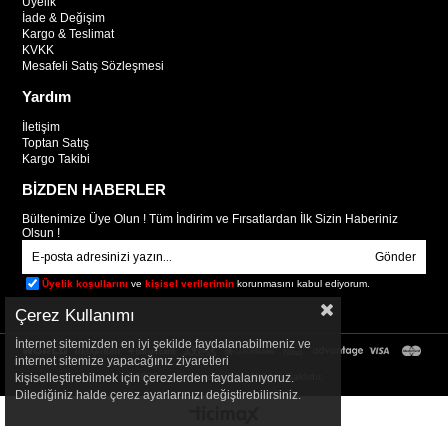
Üyelik
İade & Değişim
Kargo & Teslimat
KVKK
Mesafeli Satış Sözleşmesi
Yardım
İletişim
Toptan Satış
Kargo Takibi
BİZDEN HABERLER
Bültenimize Üye Olun ! Tüm İndirim ve Fırsatlardan İlk Sizin Haberiniz
Olsun !
Gönder
Üyelik koşullarını
ve
kişisel verilerimin
korunmasını kabul ediyorum.
Çerez Kullanımı
İnternet sitemizden en iyi şekilde faydalanabilmeniz ve
internet sitemize yapacağınız ziyaretleri
kişiselleştirebilmek için çerezlerden faydalanıyoruz.
© 2025
mooixxl.com
- Tüm Hakları Saklıdır.
Dilediğiniz halde çerez ayarlarınızı değiştirebilirsiniz.