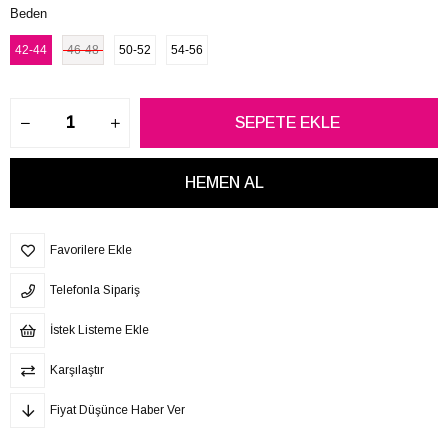
Beden
42-44
46-48
50-52
54-56
Favorilere Ekle
Telefonla Sipariş
İstek Listeme Ekle
Karşılaştır
Fiyat Düşünce Haber Ver