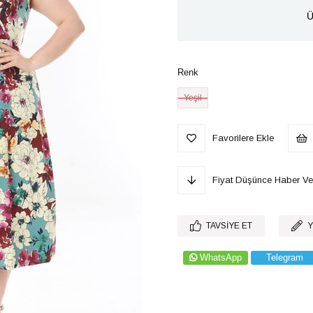
Ü
Renk
Yeşil
Favorilere Ekle
Fiyat Düşünce Haber Ve
TAVSIYE ET
Y
WhatsApp
Telegram