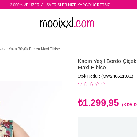
2.000 ₺ VE ÜZERİ ALIŞVERİŞLERİNİZE KARGO ÜCRETSİZ
uvaze Yaka Büyük Beden Maxi Elbise
Kadın Yeşil Bordo Çiçe
Maxi Elbise
Stok Kodu
(MW2406113XL)
₺1.299,95
(KDV D