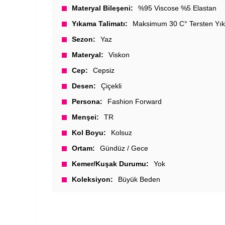
Materyal Bileşeni
%95 Viscose %5 Elastan
Yıkama Talimatı
Maksimum 30 C° Tersten Yık
Sezon
Yaz
Materyal
Viskon
Cep
Cepsiz
Desen
Çiçekli
Persona
Fashion Forward
Menşei
TR
Kol Boyu
Kolsuz
Ortam
Gündüz / Gece
Kemer/Kuşak Durumu
Yok
Koleksiyon
Büyük Beden