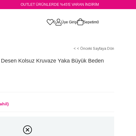
OUTLET ÜRÜNLERDE %45'E VARAN İNDİRİM
0
Üye Girişi
Sepetim
0
< < Önceki Sayfaya Dön
k Desen Kolsuz Kruvaze Yaka Büyük Beden
ahil)