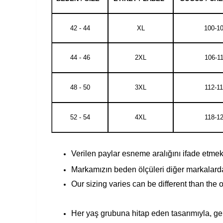
42 - 44
XL
100-1
44 - 46
2XL
106-1
48 - 50
3XL
112-1
52 - 54
4XL
118-1
Verilen paylar esneme aralığını ifade etmekte
Markamızın beden ölçüleri diğer markalarda
Our sizing varies can be different than the 
Her yaş grubuna hitap eden tasarımıyla, geni