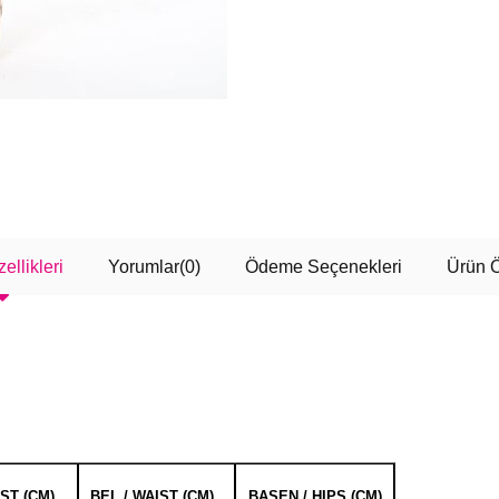
ellikleri
Yorumlar
(0)
Ödeme Seçenekleri
Ürün Ö
EST (CM)
BEL / WAIST (CM)
BASEN / HIPS (CM)