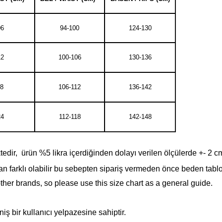
06
94-100
124-130
12
100-106
130-136
18
106-112
136-142
24
112-118
142-148
dir, ürün %5 likra içerdiğinden dolayı verilen ölçülerde +- 2 cm fa
n farklı olabilir bu sebepten sipariş vermeden önce beden tabl
other brands, so please use this size chart as a general guide.
ş bir kullanıcı yelpazesine sahiptir.