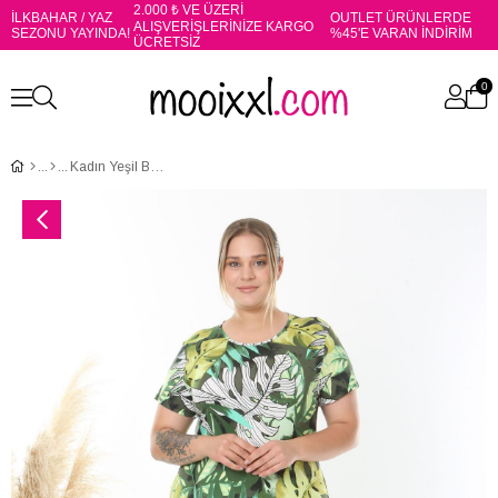
2.000 ₺ VE ÜZERİ
İLKBAHAR / YAZ
OUTLET ÜRÜNLERDE
ALIŞVERİŞLERİNİZE KARGO
SEZONU YAYINDA!
%45'E VARAN İNDİRİM
ÜCRETSİZ
0
Kadın Yeşil Beyaz Tropikal Desen Midi Elbise