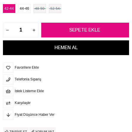
42-44
44-46
48-50
52-54
Favorilere Ekle
Telefonla Sipariş
İstek Listeme Ekle
Karşılaştır
Fiyat Düşünce Haber Ver
TAVSIYE ET
YORUM YAZ