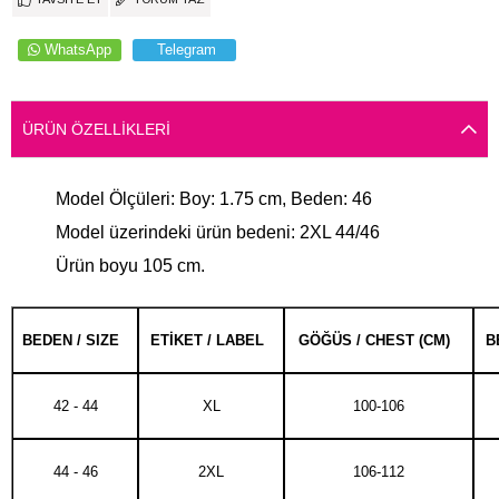
WhatsApp
Telegram
ÜRÜN ÖZELLIKLERI
Model Ölçüleri: Boy: 1.75 cm, Beden: 46
Model üzerindeki ürün bedeni: 2XL 44/46
Ürün boyu 105 cm.
BEDEN / SIZE
ETİKET / LABEL
GÖĞÜS / CHEST (CM)
B
42 - 44
XL
100-106
44 - 46
2XL
106-112