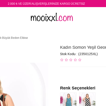
2.000 ₺ VE ÜZERİ ALIŞVERİŞLERİNİZE KARGO ÜCRETSİZ
lı Büyük Beden Elbise
Kadın Somon Yeşil Geom
Stok Kodu
(2350125XL)
Renk Seçenekleri