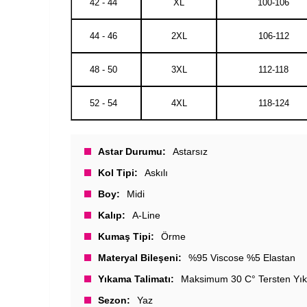
42 - 44
XL
100-106
44 - 46
2XL
106-112
48 - 50
3XL
112-118
52 - 54
4XL
118-124
Astar Durumu
Astarsız
Kol Tipi
Askılı
Boy
Midi
Kalıp
A-Line
Kumaş Tipi
Örme
Materyal Bileşeni
%95 Viscose %5 Elastan
Yıkama Talimatı
Maksimum 30 C° Tersten Yık
Sezon
Yaz