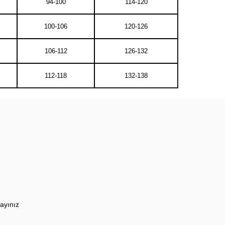
94-100
114-120
100-106
120-126
106-112
126-132
112-118
132-138
ayınız