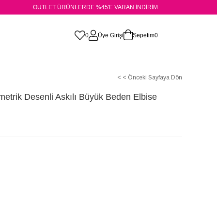
OUTLET ÜRÜNLERDE %45'E VARAN İNDİRİM
0
Üye Girişi
Sepetim
0
< < Önceki Sayfaya Dön
etrik Desenli Askılı Büyük Beden Elbise