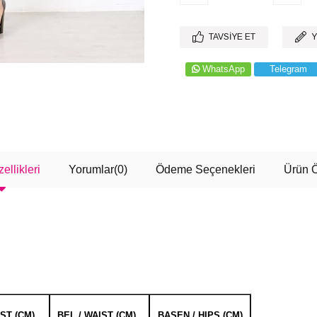
TAVSIYE ET
Y
WhatsApp
Telegram
ellikleri
Yorumlar
(0)
Ödeme Seçenekleri
Ürün Ö
EST (CM)
BEL / WAIST (CM)
BASEN / HIPS (CM)