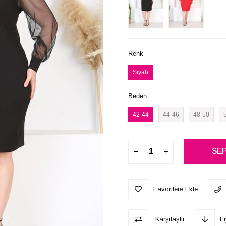
Renk
Siyah
Beden
42-44
44-46
48-50
Favorilere Ekle
Karşılaştır
F