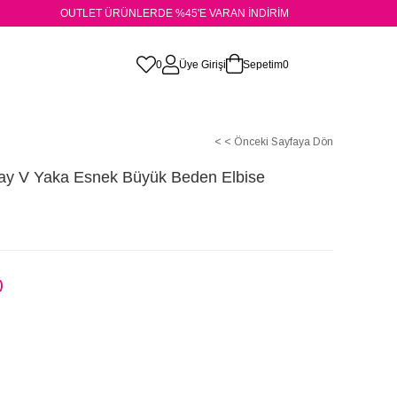
OUTLET ÜRÜNLERDE %45'E VARAN İNDİRİM
0
Üye Girişi
Sepetim
0
< < Önceki Sayfaya Dön
tay V Yaka Esnek Büyük Beden Elbise
)