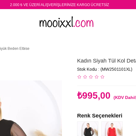
2.000 ₺ VE ÜZERİ ALIŞVERİŞLERİNİZE KARGO ÜCRETSİZ
üyük Beden Elbise
Kadın Siyah Tül Kol De
Stok Kodu
(MW2501101XL)
₺995,00
(KDV Dahil
Renk Seçenekleri