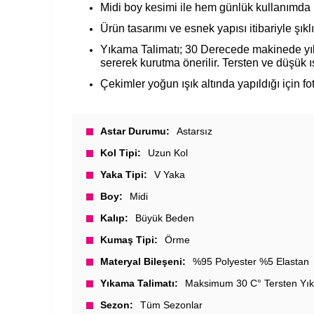
Midi boy kesimi ile hem günlük kullanımda 
Ürün tasarımı ve esnek yapısı itibariyle şıkl
Yıkama Talimatı; 30 Derecede makinede yıka
sererek kurutma önerilir. Tersten ve düşük ısı 
Çekimler yoğun ışık altında yapıldığı için foto
Astar Durumu
Astarsız
Kol Tipi
Uzun Kol
Yaka Tipi
V Yaka
Boy
Midi
Kalıp
Büyük Beden
Kumaş Tipi
Örme
Materyal Bileşeni
%95 Polyester %5 Elastan
Yıkama Talimatı
Maksimum 30 C° Tersten Yık
Sezon
Tüm Sezonlar