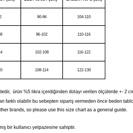
2
90-96
104-110
08
96-102
110-116
14
102-108
116-122
20
108-114
122-130
dir, ürün %5 likra içerdiğinden dolayı verilen ölçülerde +- 2 cm fa
n farklı olabilir bu sebepten sipariş vermeden önce beden tabl
other brands, so please use this size chart as a general guide.
ş bir kullanıcı yelpazesine sahiptir.