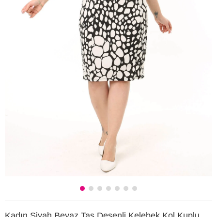
Kadın Siyah Beyaz Taş Desenli Kelebek Kol Kuplu