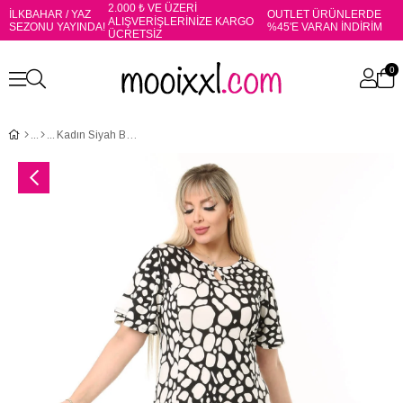
2.000 ₺ VE ÜZERİ
İLKBAHAR / YAZ
OUTLET ÜRÜNLERDE
ALIŞVERİŞLERİNİZE KARGO
SEZONU YAYINDA!
%45'E VARAN İNDİRİM
ÜCRETSİZ
0
Kadın Siyah Beyaz Taş Desenli Kelebek Kol Kuplu Büyük Beden Elbise