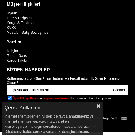
Müşteri İlişkileri
Üyelik
İade & Değişim
Kargo & Teslimat
KVKK
Mesafeli Satış Sözleşmesi
Yardım
İletişim
Toptan Satış
Kargo Takibi
BİZDEN HABERLER
Bültenimize Üye Olun ! Tüm İndirim ve Fırsatlardan İlk Sizin Haberiniz
Olsun !
Gönder
Üyelik koşullarını
ve
kişisel verilerimin
korunmasını kabul ediyorum.
Çerez Kullanımı
İnternet sitemizden en iyi şekilde faydalanabilmeniz ve
internet sitemize yapacağınız ziyaretleri
kişiselleştirebilmek için çerezlerden faydalanıyoruz.
© 2025
mooixxl.com
- Tüm Hakları Saklıdır.
Dilediğiniz halde çerez ayarlarınızı değiştirebilirsiniz.