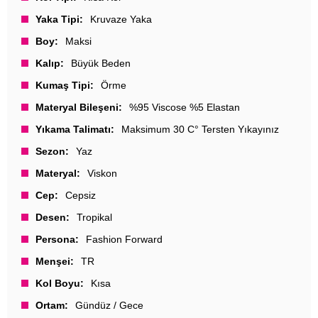
Yaka Tipi
Kruvaze Yaka
Boy
Maksi
Kalıp
Büyük Beden
Kumaş Tipi
Örme
Materyal Bileşeni
%95 Viscose %5 Elastan
Yıkama Talimatı
Maksimum 30 C° Tersten Yıkayınız
Sezon
Yaz
Materyal
Viskon
Cep
Cepsiz
Desen
Tropikal
Persona
Fashion Forward
Menşei
TR
Kol Boyu
Kısa
Ortam
Gündüz / Gece