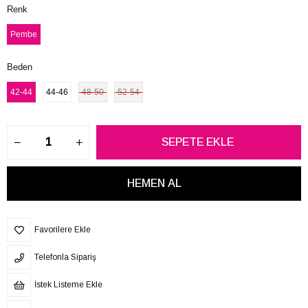
Renk
Pembe
Beden
42-44
44-46
48-50
52-54
Favorilere Ekle
Telefonla Sipariş
İstek Listeme Ekle