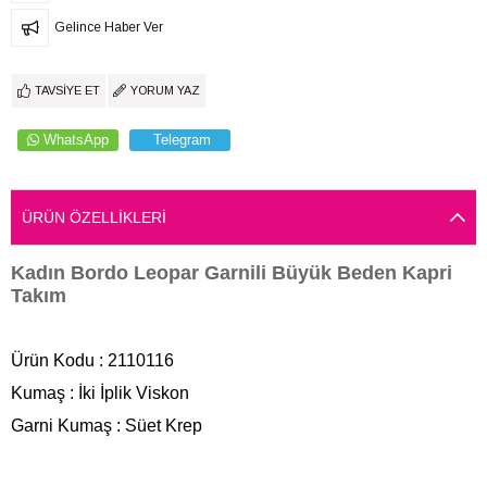
Gelince Haber Ver
TAVSIYE ET
YORUM YAZ
WhatsApp
Telegram
ÜRÜN ÖZELLIKLERI
Kadın Bordo Leopar Garnili Büyük Beden Kapri
Takım
Ürün Kodu : 2110116
Kumaş : İki İplik Viskon
Garni Kumaş : Süet Krep