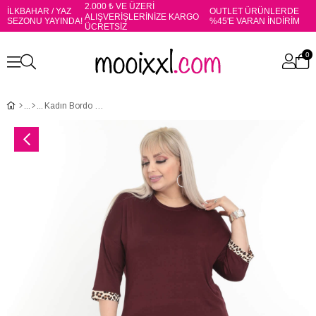
2.000 ₺ VE ÜZERİ
İLKBAHAR / YAZ
OUTLET ÜRÜNLERDE
ALIŞVERİŞLERİNİZE KARGO
SEZONU YAYINDA!
%45'E VARAN İNDİRİM
ÜCRETSİZ
0
Kadın Bordo Leopar Garnili Büyük Beden Kapri Takım